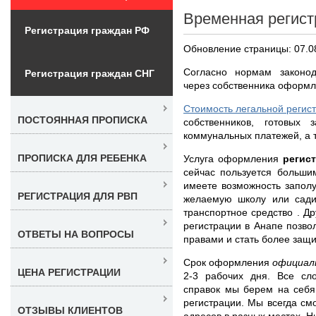
Временная регист
Регистрация граждан РФ
Обновление страницы: 07.0
Согласно нормам законод
Регистрация граждан СНГ
через собственника оформл
Стоимость легальной регис
ПОСТОЯННАЯ ПРОПИСКА
собственников, готовых 
коммунальных платежей, а 
ПРОПИСКА ДЛЯ РЕБЕНКА
Услуга оформления
регис
сейчас пользуется больши
имеете возможность заполу
РЕГИСТРАЦИЯ ДЛЯ РВП
желаемую школу или садик
транспортное средство . 
регистрации в Анапе позво
ОТВЕТЫ НА ВОПРОСЫ
правами и стать более за
Срок оформления
официал
ЦЕНА РЕГИСТРАЦИИ
2-3 рабочих дня. Все сл
справок мы берем на себя
регистрации. Мы всегда с
ОТЗЫВЫ КЛИЕНТОВ
адресов в разных местах. Н